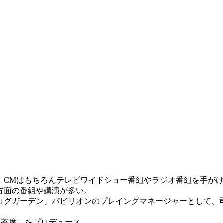
、CMはもちろんテレビワイドショー番組やラジオ番組を手が
方面の番組や講演が多い。
・ログガーデン」パビリオンのプレイングマネージャーとして、司
 お茶席」をプロデュース。