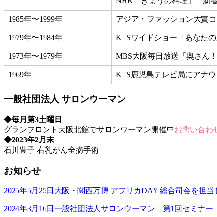
NHK「きょうの料理」「新
1985年〜1999年
アジア・ファッション大賞コ
1979年〜1984年
KTSワイドショー「あなた
1973年〜1979年
MBS大阪毎日放送「奥さん
1969年
KTS鹿児島テレビ局にアナ
一般社団法人 サロンウーマン
◆毎月第3土曜日
グランフロント大阪北館でサロンウーマン開催中
お問い合わ
◆2023年2月末
石川豊子 右乳がん全摘手術
お知らせ
2025年5月25日
大阪・関西万博 アフリカDAY 総合司会を担
2024年3月16日
一般社団法人サロンウーマン 第1回セミナー