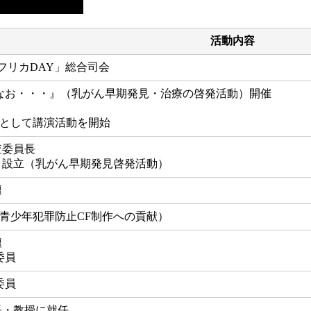
活動内容
アフリカDAY」総合司会
もなお・・・』（乳がん早期発見・治療の啓発活動）開催
として講演活動を開始
査委員長
 設立（乳がん早期発見啓発活動）
壇
青少年犯罪防止CF制作への貢献）
壇
委員
委員
長・教授に就任