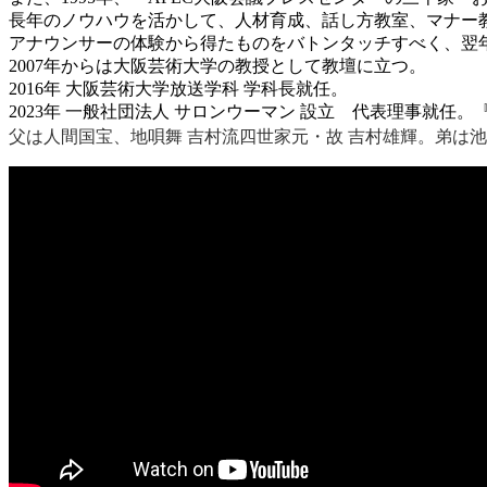
長年のノウハウを活かして、人材育成、話し方教室、マナー
アナウンサーの体験から得たものをバトンタッチすべく、翌年
2007年からは大阪芸術大学の教授として教壇に立つ。
2016年 大阪芸術大学放送学科 学科長就任。
2023年 一般社団法人 サロンウーマン 設立 代表理事就任
父は人間国宝、地唄舞 吉村流四世家元・故 吉村雄輝。弟は